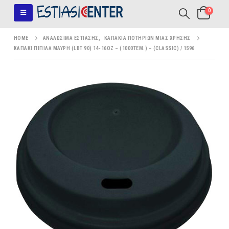
0
HOME
ΑΝΑΛΏΣΙΜΑ ΕΣΤΊΑΣΗΣ
,
ΚΑΠΆΚΙΑ ΠΟΤΗΡΙΏΝ ΜΊΑΣ ΧΡΉΣΗΣ
ΚΑΠΑΚΙ ΠΙΠΙΛΑ ΜΑΥΡΗ (LBT 90) 14-16ΟΖ – (1000ΤΕΜ.) – (CLASSIC) / 1596