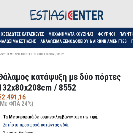
ΟΞΕΊΔΩΤΕΣ ΚΑΤΑΣΚΕΥΈΣ
ΜΗΧΑΝΉΜΑΤΑ ΚΟΥΖΊΝΑΣ
ΦΟΥΡΝΟΙ
ΠΛΥΝΤ
ΝΑΛΏΣΙΜΑ ΕΣΤΊΑΣΗΣ
ΑΝΑΛΏΣΙΜΑ ΞΕΝΟΔΟΧΕΊΟΥ & AIRBNB AMENITIES
ΨΥΞΗ ΜΕ ΔΎΟ ΠΌΡΤΕΣ 132X80X208CM / 8552
Θάλαμος κατάψυξη με δύο πόρτες
132x80x208cm / 8552
€
2.491,16
(Με ΦΠΑ 24%)
– Τα
Μεταφορικά
δε συμπεριλαμβάνονται στην τιμή.
–
Ζητήστε προσφορά πατώντας εδώ.
– 1 χρόνο Εγγύηση.