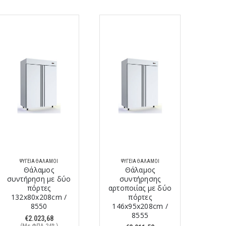
ΨΥΓΕΊΑ ΘΆΛΑΜΟΙ
ΨΥΓΕΊΑ ΘΆΛΑΜΟΙ
Ψ
Θάλαμος
Θάλαμος
συντήρηση με δύο
συντήρησης
πόρτες
αρτοποιίας με δύο
αρτο
132x80x208cm /
πόρτες
8550
146x95x208cm /
146
8555
€
2.023,68
(Με ΦΠΑ 24%)