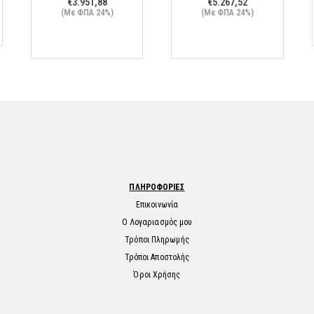
€
3.951,88
€
5.267,52
(Με ΦΠΑ 24%)
(Με ΦΠΑ 24%)
ΠΛΗΡΟΦΟΡΙΕΣ
Επικοινωνία
Ο Λογαριασμός μου
Τρόποι Πληρωμής
Τρόποι Αποστολής
Όροι Χρήσης