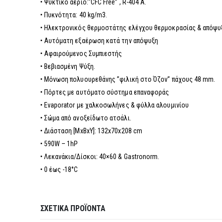
• Ψυκτικό αέριο:“CFC Free” , R-404 A.
• Πυκνότητα: 40 kg/m3.
• Ηλεκτρονικός θερμοστάτης ελέγχου θερμοκρασίας & απόψυ
• Αυτόματη εξαέρωση κατά την απόψυξη
• Αφαιρούμενος Συμπιεστής
• Βεβιασμένη Ψύξη.
• Μόνωση πολυουρεθάνης ”φιλική στο Όζον” πάχους 48 mm.
• Πόρτες με αυτόματο σύστημα επαναφοράς
• Evaporator με χαλκοσωλήνες & φύλλα αλουμινίου
• Σώμα από ανοξείδωτο ατσάλι.
• Διάσταση [MxBxY]: 132x70x208 cm
• 590W – 1hP
• Λεκανάκια/Δίσκοι: 40×60 & Gastronorm.
• 0 έως -18°C
ΣΧΕΤΙΚΆ ΠΡΟΪΌΝΤΑ