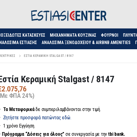
ΟΞΕΊΔΩΤΕΣ ΚΑΤΑΣΚΕΥΈΣ
ΜΗΧΑΝΉΜΑΤΑ ΚΟΥΖΊΝΑΣ
ΦΟΥΡΝΟΙ
ΠΛΥΝΤ
ΝΑΛΏΣΙΜΑ ΕΣΤΊΑΣΗΣ
ΑΝΑΛΏΣΙΜΑ ΞΕΝΟΔΟΧΕΊΟΥ & AIRBNB AMENITIES
ΛΕΚΤΡΙΚΈΣ
ΕΣΤΊΑ ΚΕΡΑΜΙΚΉ STALGAST / 8147
Εστία Κεραμική Stalgast / 8147
€
2.075,76
(Με ΦΠΑ 24%)
– Τα
Μεταφορικά
δε συμπεριλαμβάνονται στην τιμή.
–
Ζητήστε προσφορά πατώντας εδώ.
– 1 χρόνο Εγγύηση.
– Πρόγραμμα “Δόσεις για όλους”
σε συνεργασία με την
tbi bank.