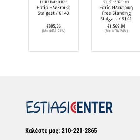
ΚΈΣ
ΕΣΤΊΕΣ ΗΛΕΚΤΡΙΚΈΣ
ΕΣΤΊΕΣ ΗΛΕΚΤΡΙΚΈΣ
ρικές
Εστία Ηλεκτρική
Εστία Ηλεκτρική
Stalgast / 8143
Free Standing
cm /
Stalgast / 8141
€
885,36
€
1.569,84
(Με ΦΠΑ 24%)
(Με ΦΠΑ 24%)
nal
Η
79,84
τρέχουσα
%)
τιμή
9,80.
είναι:
€1.879,84.
Καλέστε μας: 210-220-2865