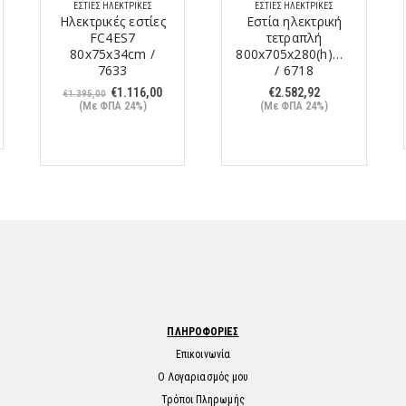
ΕΣΤΊΕΣ ΗΛΕΚΤΡΙΚΈΣ
ΕΣΤΊΕΣ ΗΛΕΚΤΡΙΚΈΣ
Ηλεκτρικές εστίες
Εστία ηλεκτρική
FC4ES7
τετραπλή
80x75x34cm /
800x705x280(h)mm
7633
/ 6718
Original
Η
€
1.116,00
€
2.582,92
€
1.395,00
price
τρέχουσα
(Με ΦΠΑ 24%)
(Με ΦΠΑ 24%)
was:
τιμή
€1.395,00.
είναι:
€1.116,00.
ΠΛΗΡΟΦΟΡΙΕΣ
Επικοινωνία
Ο Λογαριασμός μου
Τρόποι Πληρωμής