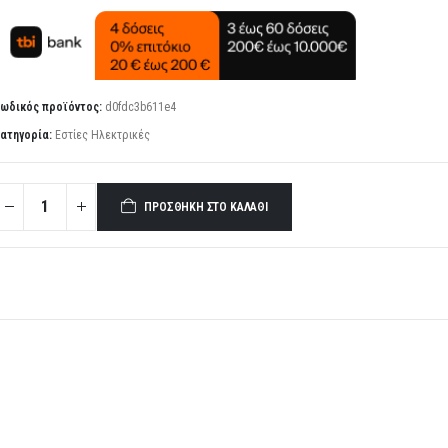
ωδικός προϊόντος:
d0fdc3b611e4
ατηγορία:
Εστίες Ηλεκτρικές
ΠΡΟΣΘΉΚΗ ΣΤΟ ΚΑΛΆΘΙ