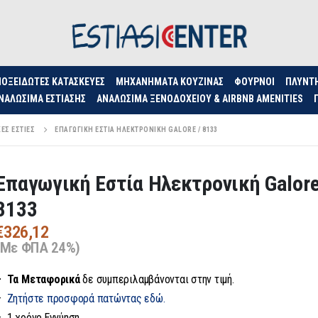
ΟΞΕΊΔΩΤΕΣ ΚΑΤΑΣΚΕΥΈΣ
ΜΗΧΑΝΉΜΑΤΑ ΚΟΥΖΊΝΑΣ
ΦΟΥΡΝΟΙ
ΠΛΥΝΤ
ΝΑΛΏΣΙΜΑ ΕΣΤΊΑΣΗΣ
ΑΝΑΛΏΣΙΜΑ ΞΕΝΟΔΟΧΕΊΟΥ & AIRBNB AMENITIES
ΈΣ ΕΣΤΊΕΣ
ΕΠΑΓΩΓΙΚΉ ΕΣΤΊΑ ΗΛΕΚΤΡΟΝΙΚΉ GALORE / 8133
Επαγωγική Εστία Ηλεκτρονική Galore
8133
€
326,12
(Με ΦΠΑ 24%)
– Τα
Μεταφορικά
δε συμπεριλαμβάνονται στην τιμή.
–
Ζητήστε προσφορά πατώντας εδώ.
– 1 χρόνο Εγγύηση.