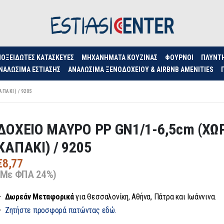
ΟΞΕΊΔΩΤΕΣ ΚΑΤΑΣΚΕΥΈΣ
ΜΗΧΑΝΉΜΑΤΑ ΚΟΥΖΊΝΑΣ
ΦΟΥΡΝΟΙ
ΠΛΥΝΤ
ΝΑΛΏΣΙΜΑ ΕΣΤΊΑΣΗΣ
ΑΝΑΛΏΣΙΜΑ ΞΕΝΟΔΟΧΕΊΟΥ & AIRBNB AMENITIES
ΠΑΚΙ) / 9205
ΔΟΧΕΙΟ ΜΑΥΡΟ PP GN1/1-6,5cm (ΧΩ
ΚΑΠΑΚΙ) / 9205
€
8,77
(Με ΦΠΑ 24%)
– Δωρεάν
Μεταφορικά
για Θεσσαλονίκη, Αθήνα, Πάτρα και Ιωάννινα.
–
Ζητήστε προσφορά πατώντας εδώ.