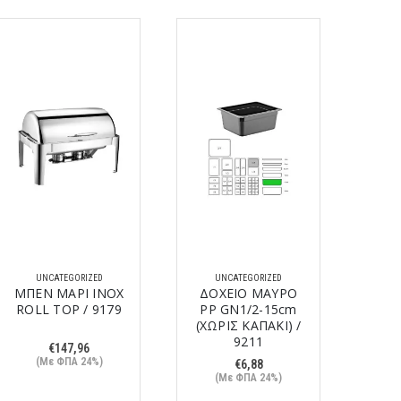
UNCATEGORIZED
UNCATEGORIZED
U
ΜΠΕΝ ΜΑΡΙ INOX
ΔΟΧΕΙΟ ΜΑΥΡΟ
ROLL TOP / 9179
PP GN1/2-15cm
Δ
(ΧΩΡΙΣ ΚΑΠΑΚΙ) /
G
9211
GF1
€
147,96
(Με ΦΠΑ 24%)
€
6,88
(Με ΦΠΑ 24%)
(