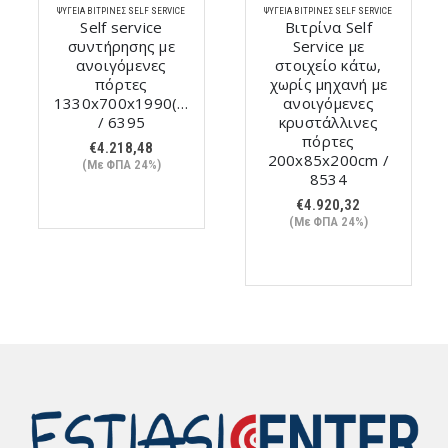
ΨΥΓΕΊΑ ΒΙΤΡΊΝΕΣ SELF SERVICE
ΨΥΓΕΊΑ ΒΙΤΡΊΝΕΣ SELF SERVICE
Self service
Βιτρίνα Self
συντήρησης με
Service με
mm
ανοιγόμενες
στοιχείο κάτω,
πόρτες
χωρίς μηχανή με
1330x700x1990(h)mm
ανοιγόμενες
/ 6395
κρυστάλλινες
πόρτες
€
4.218,48
200x85x200cm /
(Με ΦΠΑ 24%)
8534
€
4.920,32
(Με ΦΠΑ 24%)