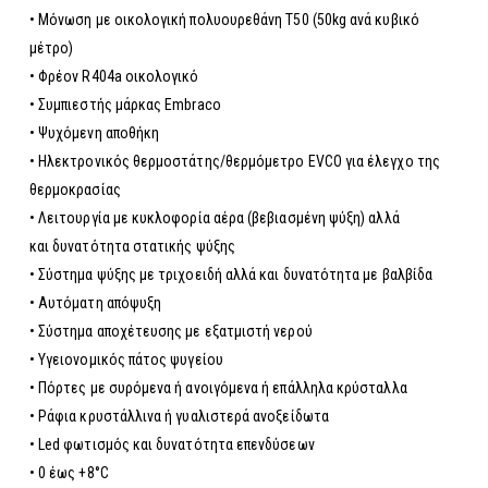
• Μόνωση με οικολογική πολυουρεθάνη Τ50 (50kg ανά κυβικό
μέτρο)
• Φρέον R404a οικολογικό
• Συμπιεστής μάρκας Embraco
• Ψυχόμενη αποθήκη
• Ηλεκτρονικός θερμοστάτης/θερμόμετρο EVCO για έλεγχο της
θερμοκρασίας
• Λειτουργία με κυκλοφορία αέρα (βεβιασμένη ψύξη) αλλά
και δυνατότητα στατικής ψύξης
• Σύστημα ψύξης με τριχοειδή αλλά και δυνατότητα με βαλβίδα
• Αυτόματη απόψυξη
• Σύστημα αποχέτευσης με εξατμιστή νερού
• Υγειονομικός πάτος ψυγείου
• Πόρτες με συρόμενα ή ανοιγόμενα ή επάλληλα κρύσταλλα
• Ράφια κρυστάλλινα ή γυαλιστερά ανοξείδωτα
• Led φωτισμός και δυνατότητα επενδύσεων
• 0 έως +8°C