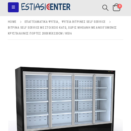
0
HOME
ΕΠΑΓΓΕΛΜΑΤΙΚΆ ΨΥΓΕΊΑ
,
ΨΥΓΕΊΑ ΒΙΤΡΊΝΕΣ SELF SERVICE
ΒΙΤΡΊΝΑ SELF SERVICE ΜΕ ΣΤΟΙΧΕΊΟ ΚΆΤΩ, ΧΩΡΊΣ ΜΗΧΑΝΉ ΜΕ ΑΝΟΙΓΌΜΕΝΕΣ
ΚΡΥΣΤΆΛΛΙΝΕΣ ΠΌΡΤΕΣ 200X85X220CM / 8536