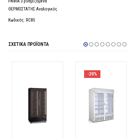
ΡΑΦΙΑ:3 ρυθμιζόμενα
ΘΕΡΜΟΣΤΑΤΗΣ:Αναλογικός
Κωδικός: RC85
ΣΧΕΤΙΚΆ ΠΡΟΪΌΝΤΑ
-20%