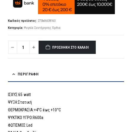
Κωδικός προϊόντος:
273bd6638163
Κατηγορία:
Ψυγεία Συντήρησης Όρθια
ΠΡΟΣΘΉΚΗ ΣΤΟ ΚΑΛΆΘΙ
ΠΕΡΙΓΡΑΦΉ
ΙΣΧΥΣ:65 watt
ΨΥΞΗ:Στατική
ΘΕΡΜΟΚΡΑΣΙΑ:+4°C έως +10°C
ΨΥΚΤΙΚΟ ΥΓΡΟ:R600a
ΦΩΤΙΣΜΟΣ:Led