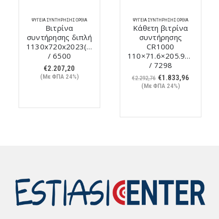
ΨΥΓΕΊΑ ΣΥΝΤΉΡΗΣΗΣ ΌΡΘΙΑ
ΨΥΓΕΊΑ ΣΥΝΤΉΡΗΣΗΣ ΌΡΘΙΑ
Βιτρίνα
Κάθετη βιτρίνα
συντήρησης διπλή
συντήρησης
1130x720x2023(h)mm
CR1000
/ 6500
110×71.6×205.9cm
/ 7298
€
2.207,20
ουσα
(Με ΦΠΑ 24%)
Original
Η
€
1.833,96
€
2.292,76
price
τρέχουσ
(Με ΦΠΑ 24%)
was:
τιμή
64.
€2.292,76.
είναι:
€1.833,96