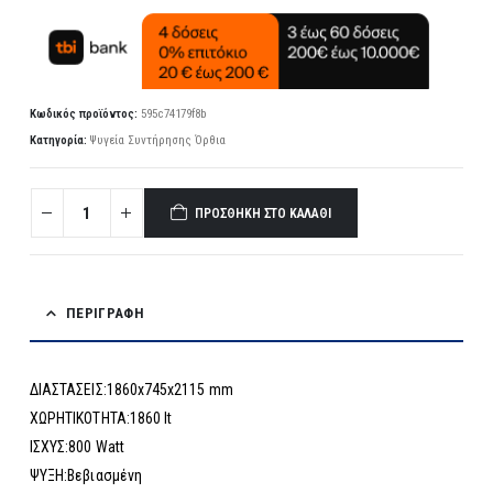
Κωδικός προϊόντος:
595c74179f8b
Κατηγορία:
Ψυγεία Συντήρησης Όρθια
ΠΡΟΣΘΉΚΗ ΣΤΟ ΚΑΛΆΘΙ
ΠΕΡΙΓΡΑΦΉ
ΔΙΑΣΤΑΣΕΙΣ:1860x745x2115 mm
ΧΩΡΗΤΙΚΟΤΗΤΑ:1860 lt
ΙΣΧΥΣ:800 Watt
ΨΥΞΗ:Βεβιασμένη