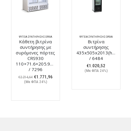
ΨΥΓΕΊΑ ΣΥΝΤΉΡΗΣΗΣ ΌΡΘΙΑ
ΨΥΓΕΊΑ ΣΥΝΤΉΡΗΣΗΣ ΌΡΘΙΑ
Κάθετη βιτρίνα
Bιτρίνα
συντήρησης με
συντήρησης
συρόμενες πόρτες
435x505x2013(h)mm
CRS930
/ 6484
110×71.6×205.9cm
€
1.020,52
/ 7296
(Με ΦΠΑ 24%)
Original
Η
€
1.771,96
€
2.214,64
price
τρέχουσα
(Με ΦΠΑ 24%)
was:
τιμή
€2.214,64.
είναι:
€1.771,96.