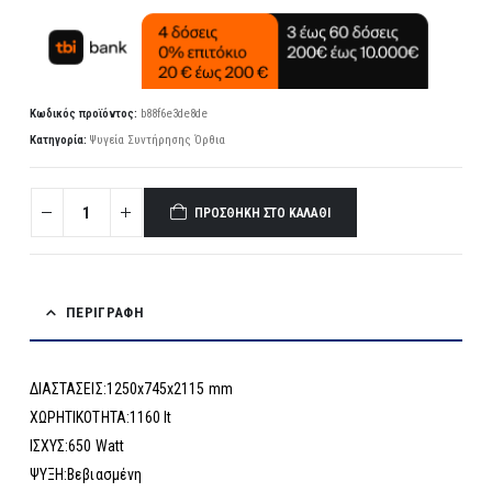
Κωδικός προϊόντος:
b88f6e3de8de
Κατηγορία:
Ψυγεία Συντήρησης Όρθια
ΠΡΟΣΘΉΚΗ ΣΤΟ ΚΑΛΆΘΙ
ΠΕΡΙΓΡΑΦΉ
ΔΙΑΣΤΑΣΕΙΣ:1250x745x2115 mm
ΧΩΡΗΤΙΚΟΤΗΤΑ:1160 lt
ΙΣΧΥΣ:650 Watt
ΨΥΞΗ:Βεβιασμένη