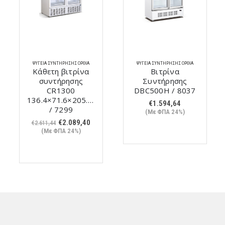
ΨΥΓΕΊΑ ΣΥΝΤΉΡΗΣΗΣ ΌΡΘΙΑ
ΨΥΓΕΊΑ ΣΥΝΤΉΡΗΣΗΣ ΌΡΘΙΑ
Κάθετη βιτρίνα
Βιτρίνα
συντήρησης
Συντήρησης
CR1300
DBC500Η / 8037
136.4×71.6×205.9cm
€
1.594,64
/ 7299
(Με ΦΠΑ 24%)
Original
Η
€
2.089,40
€
2.611,44
χουσα
price
τρέχουσα
(Με ΦΠΑ 24%)
ή
was:
τιμή
ι:
€2.611,44.
είναι:
15,64.
€2.089,40.