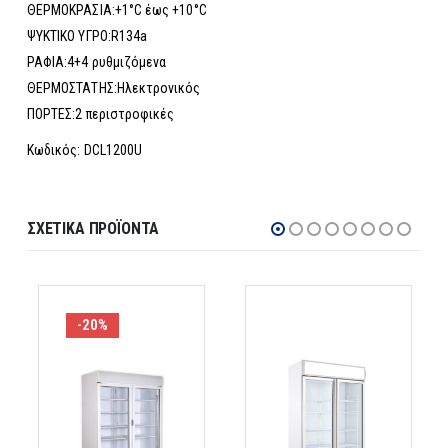
ΘΕΡΜΟΚΡΑΣΙΑ:+1°C έως +10°C
ΨΥΚΤΙΚΟ ΥΓΡΟ:R134a
ΡΑΦΙΑ:4+4 ρυθμιζόμενα
ΘΕΡΜΟΣΤΑΤΗΣ:Ηλεκτρονικός
ΠΟΡΤΕΣ:2 περιστροφικές
Κωδικός: DCL1200U
ΣΧΕΤΙΚΆ ΠΡΟΪΌΝΤΑ
-20%