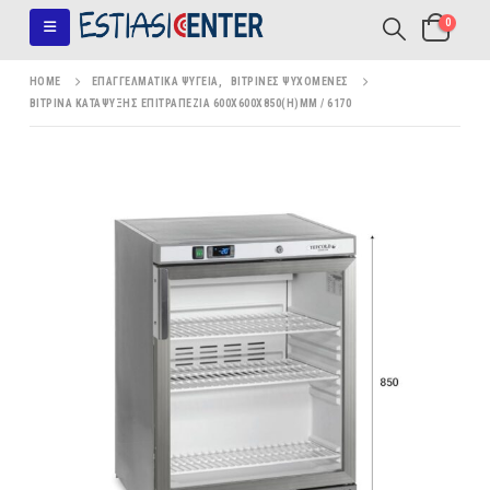
0
HOME
ΕΠΑΓΓΕΛΜΑΤΙΚΆ ΨΥΓΕΊΑ
,
ΒΙΤΡΊΝΕΣ ΨΥΧΌΜΕΝΕΣ
ΒΙΤΡΊΝΑ ΚΑΤΆΨΥΞΗΣ ΕΠΙΤΡΑΠΈΖΙΑ 600X600X850(H)MM / 6170