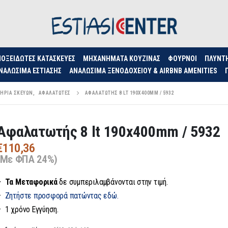
ΟΞΕΊΔΩΤΕΣ ΚΑΤΑΣΚΕΥΈΣ
ΜΗΧΑΝΉΜΑΤΑ ΚΟΥΖΊΝΑΣ
ΦΟΥΡΝΟΙ
ΠΛΥΝΤ
ΝΑΛΏΣΙΜΑ ΕΣΤΊΑΣΗΣ
ΑΝΑΛΏΣΙΜΑ ΞΕΝΟΔΟΧΕΊΟΥ & AIRBNB AMENITIES
ΉΡΙΑ ΣΚΕΥΏΝ
,
ΑΦΑΛΑΤΩΤΈΣ
ΑΦΑΛΑΤΩΤΉΣ 8 LT 190X400MM / 5932
Αφαλατωτής 8 lt 190x400mm / 5932
€
110,36
(Με ΦΠΑ 24%)
– Τα
Μεταφορικά
δε συμπεριλαμβάνονται στην τιμή.
–
Ζητήστε προσφορά πατώντας εδώ.
– 1 χρόνο Εγγύηση.