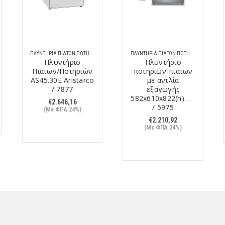
ΠΛΥΝΤΉΡΙΑ ΠΙΆΤΩΝ ΠΟΤΗΡΙΏΝ
ΠΛΥΝΤΉΡΙΑ ΠΙΆΤΩΝ ΠΟΤΗΡΙΏΝ
Πλυντήριο
Πλυντήριο
Πιάτων/Ποτηριών
ποτηριών-πιάτων
AS45.30E Aristarco
με αντλία
/ 7877
εξαγωγής
582x610x822(h)mm
€
2.646,16
/ 5975
(Με ΦΠΑ 24%)
€
2.210,92
(Με ΦΠΑ 24%)