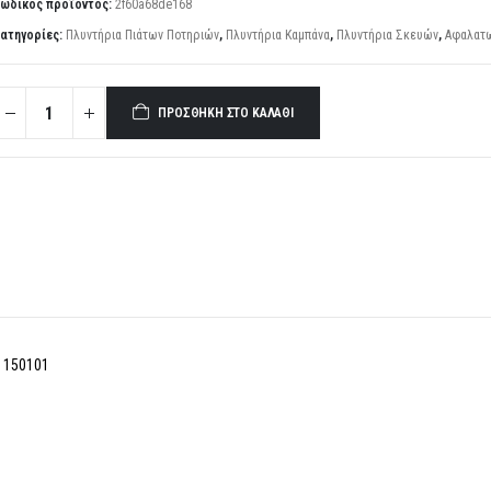
ωδικός προϊόντος:
2f60a68de168
ατηγορίες:
Πλυντήρια Πιάτων Ποτηριών
,
Πλυντήρια Καμπάνα
,
Πλυντήρια Σκευών
,
Αφαλατ
ΠΡΟΣΘΉΚΗ ΣΤΟ ΚΑΛΆΘΙ
8 150101