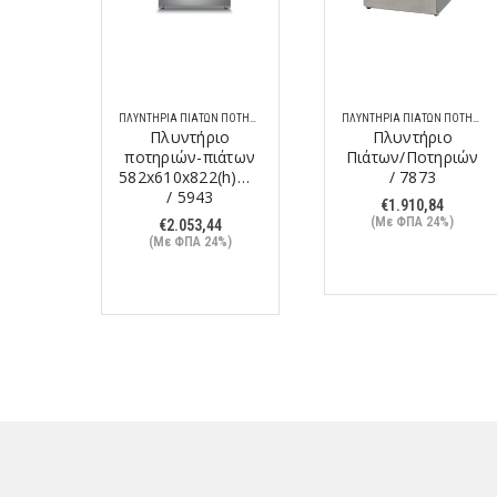
ΠΛΥΝΤΉΡΙΑ ΠΙΆΤΩΝ ΠΟΤΗΡΙΏΝ
ΠΛΥΝΤΉΡΙΑ ΠΙΆΤΩΝ ΠΟΤΗΡΙΏΝ
ΠΛΥΝΤΉΡΙΑ ΠΙΆΤΩΝ ΠΟΤΗΡΙΏΝ
ο
Πλυντήριο
Πλυντήριο
άτων
ποτηριών-πιάτων
Πιάτων/Ποτηριών
(h)mm
582x610x822(h)mm
/ 7873
/ 5943
€
1.910,84
(Με ΦΠΑ 24%)
€
2.053,44
%)
(Με ΦΠΑ 24%)