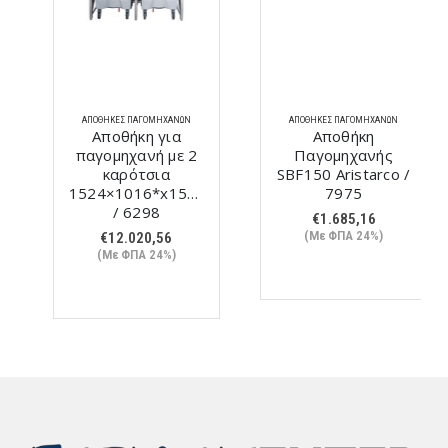
ΑΠΟΘΉΚΕΣ ΠΑΓΟΜΗΧΑΝΏΝ
ΑΠΟΘΉΚΕΣ ΠΑΓΟΜΗΧΑΝΏΝ
Αποθήκη για
Αποθήκη
παγομηχανή με 2
Παγομηχανής
καρότσια
SBF150 Aristarco /
1524×1016*x1520(h)mm
7975
/ 6298
€
1.685,16
(Με ΦΠΑ 24%)
€
12.020,56
(Με ΦΠΑ 24%)