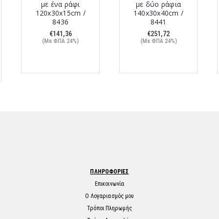
με ένα ράφι
με δύο ράφια
120x30x15cm /
140x30x40cm /
8436
8441
€
141,36
€
251,72
(Με ΦΠΑ 24%)
(Με ΦΠΑ 24%)
ΠΛΗΡΟΦΟΡΙΕΣ
Επικοινωνία
Ο Λογαριασμός μου
Τρόποι Πληρωμής