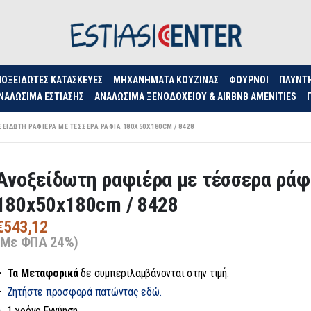
ΟΞΕΊΔΩΤΕΣ ΚΑΤΑΣΚΕΥΈΣ
ΜΗΧΑΝΉΜΑΤΑ ΚΟΥΖΊΝΑΣ
ΦΟΥΡΝΟΙ
ΠΛΥΝΤ
ΝΑΛΏΣΙΜΑ ΕΣΤΊΑΣΗΣ
ΑΝΑΛΏΣΙΜΑ ΞΕΝΟΔΟΧΕΊΟΥ & AIRBNB AMENITIES
ΕΊΔΩΤΗ ΡΑΦΙΈΡΑ ΜΕ ΤΈΣΣΕΡΑ ΡΆΦΙΑ 180X50X180CM / 8428
Ανοξείδωτη ραφιέρα με τέσσερα ράφ
180x50x180cm / 8428
€
543,12
(Με ΦΠΑ 24%)
– Τα
Μεταφορικά
δε συμπεριλαμβάνονται στην τιμή.
–
Ζητήστε προσφορά πατώντας εδώ.
– 1 χρόνο Εγγύηση.