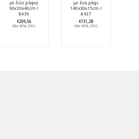
με δύο ράφια
με ένα ράφι
τέ
90x30x40cm /
140x30x15cm /
160
8439
8437
€
209,56
€
151,28
(Με ΦΠΑ 24%)
(Με ΦΠΑ 24%)
(