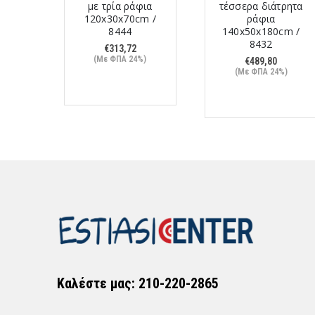
φι
με τρία ράφια
τέσσερα διάτρητα
m /
120x30x70cm /
ράφια
8444
140x50x180cm /
8432
€
313,72
%)
(Με ΦΠΑ 24%)
€
489,80
(Με ΦΠΑ 24%)
Καλέστε μας: 210-220-2865