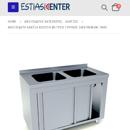
0
HOME
ΑΝΟΞΕΊΔΩΤΕΣ ΚΑΤΑΣΚΕΥΈΣ
,
ΛΆΝΤΖΕΣ
ΑΝΟΞΕΊΔΩΤΗ ΛΆΝΤΖΑ ΚΛΕΙΣΤΉ ΜΕ ΤΡΕΙΣ ΓΟΎΡΝΕΣ 260X70X86CM / 8493