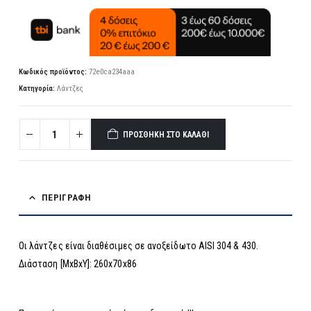
Κωδικός προϊόντος:
72e0ca234aaa
Κατηγορία:
Λάντζες
ΠΡΟΣΘΉΚΗ ΣΤΟ ΚΑΛΆΘΙ
ΠΕΡΙΓΡΑΦΉ
Οι λάντζες είναι διαθέσιμες σε ανοξείδωτο AISI 304 & 430.
Διάσταση [MxBxY]: 260x70x86