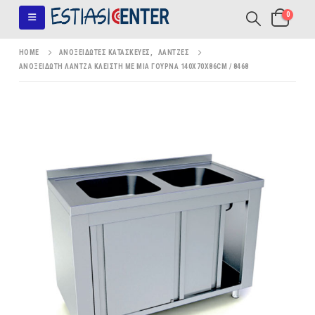
0
HOME
ΑΝΟΞΕΊΔΩΤΕΣ ΚΑΤΑΣΚΕΥΈΣ
,
ΛΆΝΤΖΕΣ
ΑΝΟΞΕΊΔΩΤΗ ΛΆΝΤΖΑ ΚΛΕΙΣΤΉ ΜΕ ΜΊΑ ΓΟΎΡΝΑ 140X70X86CM / 8468