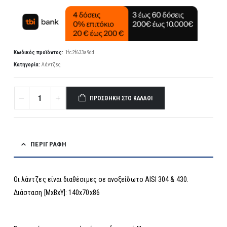
Κωδικός προϊόντος:
1fc2f633a9dd
Κατηγορία:
Λάντζες
ΠΡΟΣΘΉΚΗ ΣΤΟ ΚΑΛΆΘΙ
ΠΕΡΙΓΡΑΦΉ
Οι λάντζες είναι διαθέσιμες σε ανοξείδωτο AISI 304 & 430.
Διάσταση [MxBxY]: 140x70x86