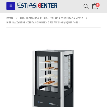
0
HOME
ΕΠΑΓΓΕΛΜΑΤΙΚΆ ΨΥΓΕΊΑ
,
ΨΥΓΕΊΑ ΣΥΝΤΉΡΗΣΗΣ ΌΡΘΙΑ
ΒΙΤΡΊΝΑ ΣΥΝΤΉΡΗΣΗ ΠΑΝΟΡΑΜΙΚΉ 750X745X1611(H)MM / 6461