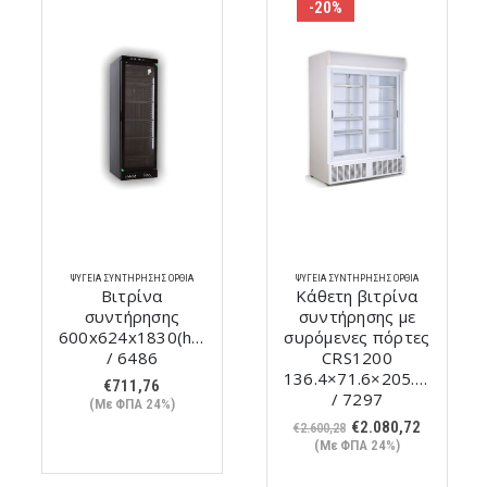
-20%
ΨΥΓΕΊΑ ΣΥΝΤΉΡΗΣΗΣ ΌΡΘΙΑ
ΨΥΓΕΊΑ ΣΥΝΤΉΡΗΣΗΣ ΌΡΘΙΑ
Κάθετη βιτρίνα
Βιτρίνα
συντήρησης με
Συντήρησης
m
συρόμενες πόρτες
DCL2400U / 8044
CRS1200
€
5.185,68
136.4×71.6×205.9cm
(Με ΦΠΑ 24%)
/ 7297
Original
Η
€
2.080,72
€
2.600,28
price
τρέχουσα
(Με ΦΠΑ 24%)
was:
τιμή
€2.600,28.
είναι: