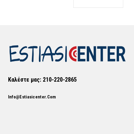
€2.080,72.
Καλέστε μας: 210-220-2865
Info@estiasicenter.com